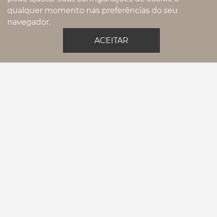
qualquer momento nas preferências do seu
navegador.
02.1574 - PORTA BLOCO
ACEITAR
CHAMA NO WHATSAPP
Pintou uma dúvida? Gostaria de um
pedido exclusivo?
11993325792