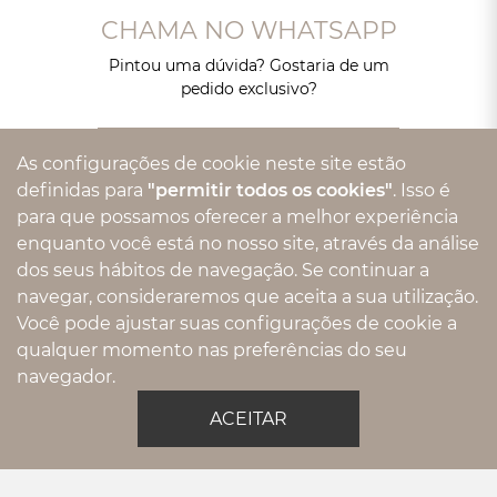
CHAMA NO WHATSAPP
Pintou uma dúvida? Gostaria de um
pedido exclusivo?
11993325792
As configurações de cookie neste site estão
definidas para
"permitir todos os cookies"
. Isso é
para que possamos oferecer a melhor experiência
enquanto você está no nosso site, através da análise
dos seus hábitos de navegação. Se continuar a
navegar, consideraremos que aceita a sua utilização.
FAÇA PARTE
Você pode ajustar suas configurações de cookie a
qualquer momento nas preferências do seu
Siga-nos em nossas redes sociais e
compartilhe com
#usealvo
navegador.
ACEITAR