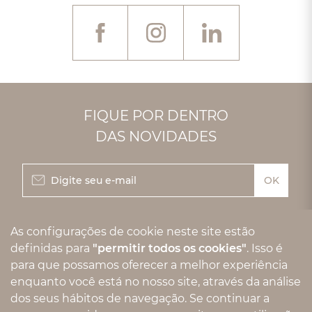
FIQUE POR DENTRO
DAS NOVIDADES
Rua Bento Barbosa , 411
- Chacara Santo Antônio -
As configurações de cookie neste site estão
São Paulo
-
SP
-
Brasil
definidas para
Cep - 04716-020
"permitir todos os cookies"
. Isso é
para que possamos oferecer a melhor experiência
(11) 5096-0605
enquanto você está no nosso site, através da análise
dos seus hábitos de navegação. Se continuar a
vendas@alvo.com.br