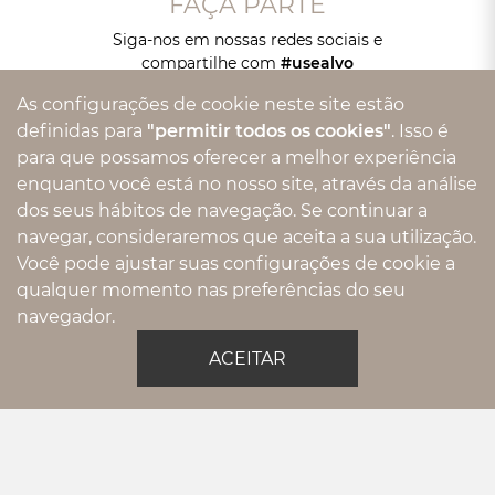
FAÇA PARTE
Siga-nos em nossas redes sociais e
compartilhe com
#usealvo
As configurações de cookie neste site estão
definidas para
"permitir todos os cookies"
. Isso é
para que possamos oferecer a melhor experiência
enquanto você está no nosso site, através da análise
dos seus hábitos de navegação. Se continuar a
navegar, consideraremos que aceita a sua utilização.
Você pode ajustar suas configurações de cookie a
FIQUE POR DENTRO
qualquer momento nas preferências do seu
DAS NOVIDADES
navegador.
ACEITAR
Rua Bento Barbosa , 411
- Chacara Santo Antônio -
São Paulo
-
SP
-
Brasil
Cep - 04716-020