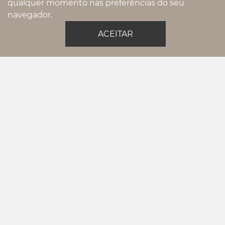
qualquer momento nas preferências do seu
navegador.
ACEITAR
01.0267 - PORTA CARTÃO
CHAMA NO WHATSAPP
Pintou uma dúvida? Gostaria de um
pedido exclusivo?
11993325792